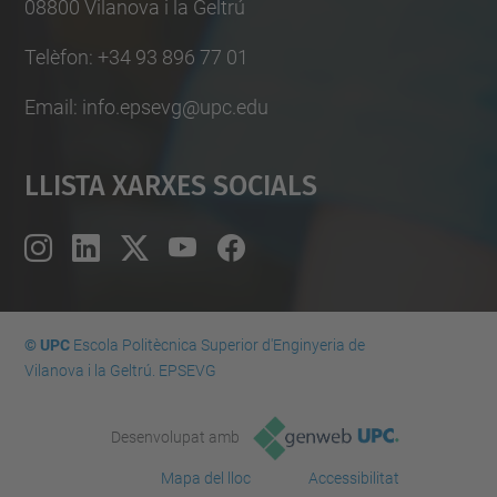
08800 Vilanova i la Geltrú
Telèfon: +34 93 896 77 01
Email: info.epsevg@upc.edu
Llista Xarxes Socials
© UPC
Escola Politècnica Superior d'Enginyeria de
Vilanova i la Geltrú. EPSEVG
Desenvolupat amb
Mapa del lloc
Accessibilitat