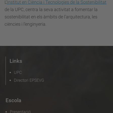
L'
Institut en Ciència i Tecnologies de la Sostenibilitat
de la UPC, centra la seva activitat a fomentar la
sostenibilitat en els àmbits de l'arquitectura, les
ciències i l'enginyeria.
Links
UPC
Directori EPSEVG
Escola
Presentació