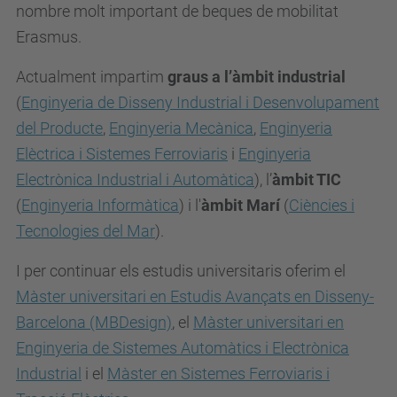
nombre molt important de beques de mobilitat
Erasmus.
Actualment impartim
graus a l’àmbit industrial
(
Enginyeria de Disseny Industrial i Desenvolupament
del Producte
,
Enginyeria Mecànica
,
Enginyeria
Elèctrica i Sistemes Ferroviaris
i
Enginyeria
Electrònica Industrial i Automàtica
), l’
àmbit TIC
(
Enginyeria Informàtica
) i l'
àmbit Marí
(
Ciències i
Tecnologies del Mar
).
I per continuar els estudis universitaris oferim el
Màster universitari en Estudis Avançats en Disseny-
Barcelona (MBDesign)
, el
Màster universitari en
Enginyeria de Sistemes Automàtics i Electrònica
Industrial
i el
Màster en Sistemes Ferroviaris i