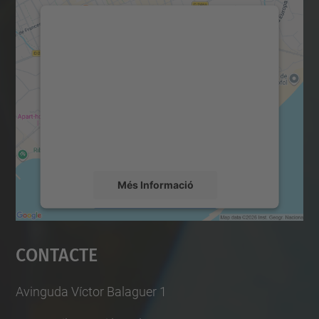
Necessitem el vostre
consentiment per carregar el
servei Google Maps!
Utilitzem un servei de tercers per incrustar
contingut del mapa que pugui recollir dades
sobre la vostra activitat. Reviseu-ne els
detalls i accepteu el servei per veure el
mapa.
Més Informació
Accepta
Contacte
powered by
Usercentrics Consent
Management Platform
Avinguda Víctor Balaguer 1