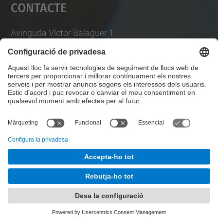
Contacte
powered by
Usercentrics Consent
Management Platform
Avinguda Víctor Balaguer 1
08800 Vilanova i la Geltrú
Telèfon: +34 93 896 77 01
Email: info.epsevg@upc.edu
Llista Xarxes Socials
© UPC
Escola Politècnica Superior d'Enginyeria de
Vilanova i la Geltrú. EPSEVG