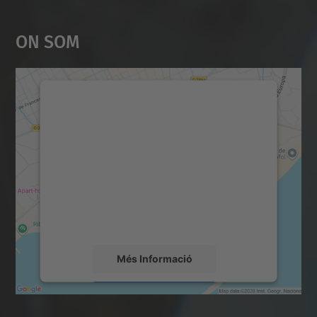
On Som
Necessitem el vostre
consentiment per carregar el
servei Google Maps!
Utilitzem un servei de tercers per incrustar
contingut del mapa que pugui recollir dades
sobre la vostra activitat. Reviseu-ne els
detalls i accepteu el servei per veure el
mapa.
Més Informació
Accepta