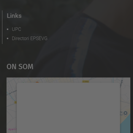
Links
UPC
Directori EPSEVG
On Som
Necessitem el vostre consentiment
per carregar el servei Google Maps!
Utilitzem un servei de tercers per incrustar
contingut del mapa que pugui recollir dades
sobre la vostra activitat. Reviseu-ne els
detalls i accepteu el servei per veure el mapa.