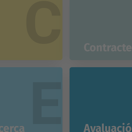
C
Contracte
E
cerca
Avaluació