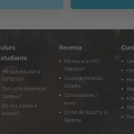
Futurs
Recerca
Curs
studiants
Ets nou a la UPC
Cal
Vilanova?
Hor
Per què estudiar a
Grups de Recerca i
l'EPSEVG?
Hor
Càtedra
Com pots conèixer el
Ate
Convocatòries i
Campus?
e-S
eines
Ets una Escola o
Trà
Unitat de Suport a la
Institut?
Gui
Recerca