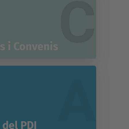
C
s i Convenis
A
 del PDI