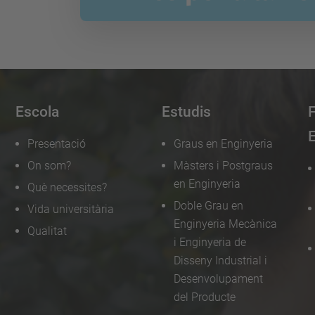
Escola
Estudis
E
Presentació
Graus en Enginyeria
On som?
Màsters i Postgraus
en Enginyeria
Què necessites?
Doble Grau en
Vida universitària
Enginyeria Mecànica
Qualitat
i Enginyeria de
Disseny Industrial i
Desenvolupament
del Producte