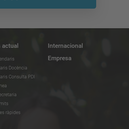
 actual
Internacional
Empresa
endaris
aris Docència
aris Consulta PDI
nea
ecretaria
mits
es ràpides