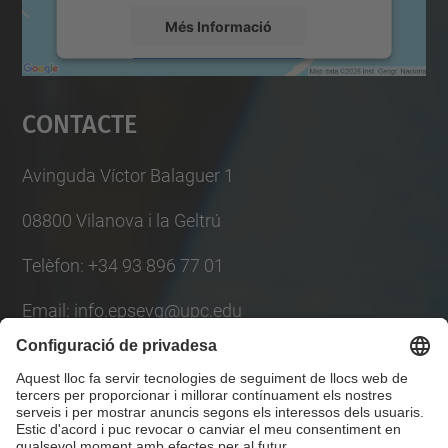
Més Informació
Accepta
Contacte
powered by
Usercentrics Consent
Management Platform
Avinguda Víctor Balaguer 1
08800 Vilanova i la Geltrú
Telèfon: +34 93 896 77 01
Email: info.epsevg@upc.edu
Llista Xarxes Socials