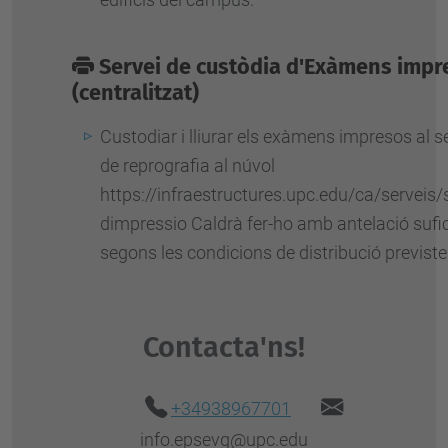
Servei de custòdia d'Exàmens impr
(centralitzat)
Custodiar i lliurar els exàmens impresos al s
de reprografia al núvol
https://infraestructures.upc.edu/ca/serveis/s
dimpressio Caldrà fer-ho amb antelació sufic
segons les condicions de distribució previste
Contacta'ns!
+34938967701
info.epsevg@upc.edu