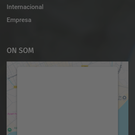
Internacional
Empresa
On Som
Necessitem el vostre
consentiment per carregar el
servei Google Maps!
Utilitzem un servei de tercers per incrustar
contingut del mapa que pugui recollir dades
sobre la vostra activitat. Reviseu-ne els
detalls i accepteu el servei per veure el
mapa.