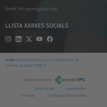
Email: info.epsevg@upc.edu
Llista Xarxes Socials
© UPC
Escola Politècnica Superior d'Enginyeria de
Vilanova i la Geltrú. EPSEVG
Desenvolupat amb
Mapa del lloc
Accessibilitat
Avís legal
Configuració de privadesa