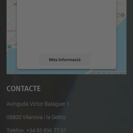
consentiment per carregar el
servei Google Maps!
Utilitzem un servei de tercers per incrustar
contingut del mapa que pugui recollir dades
sobre la vostra activitat. Reviseu-ne els
detalls i accepteu el servei per veure el
mapa.
Més Informació
Accepta
Contacte
powered by
Usercentrics Consent
Management Platform
Avinguda Víctor Balaguer 1
08800 Vilanova i la Geltrú
Telèfon: +34 93 896 77 01