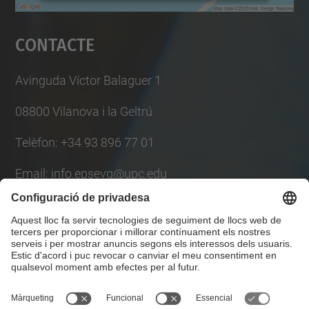
Accepta
Contacte
powered by
Usercentrics Consent
Management Platform
Avinguda Víctor Balaguer 1
08800 Vilanova i la Geltrú
Telèfon: +34 93 896 77 01
Email: info.epsevg@upc.edu
Llista Xarxes Socials