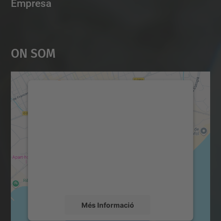
Empresa
On Som
Necessitem el vostre
consentiment per carregar el
servei Google Maps!
Utilitzem un servei de tercers per incrustar
contingut del mapa que pugui recollir dades
sobre la vostra activitat. Reviseu-ne els
detalls i accepteu el servei per veure el
mapa.
Més Informació