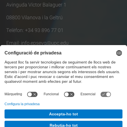
Avinguda Víctor Balaguer 1
08800 Vilanova i la Geltrú
Telèfon: +34 93 896 77 01
Email: info.epsevg@upc.edu
Llista Xarxes Socials
© UPC
Escola Politècnica Superior d'Enginyeria de
Vilanova i la Geltrú. EPSEVG