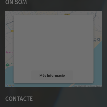
On Som
Necessitem el vostre
consentiment per carregar el
servei Google Maps!
Utilitzem un servei de tercers per incrustar
contingut del mapa que pugui recollir dades
sobre la vostra activitat. Reviseu-ne els
detalls i accepteu el servei per veure el
mapa.
Més Informació
Accepta
Contacte
powered by
Usercentrics Consent
Management Platform