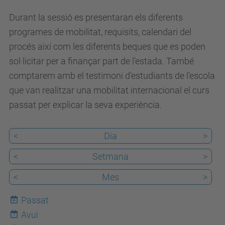
e
Durant la sessió es presentaran els diferents
v
programes de mobilitat, requisits, calendari del
g
procés així com les diferents beques que es poden
.
sol·licitar per a finançar part de l’estada. També
u
comptarem amb el testimoni d’estudiants de l’escola
p
que van realitzar una mobilitat internacional el curs
c
passat per explicar la seva experiència.
.
e
<
Dia
>
d
u
<
Setmana
>
/
<
Mes
>
c
a
Passat
/
Avui
7
e