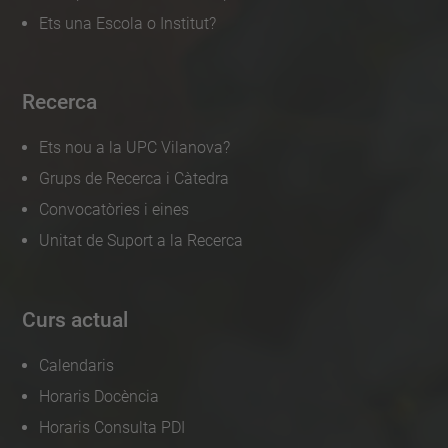
Ets una Escola o Institut?
-
m
o
Recerca
b
i
Ets nou a la UPC Vilanova?
l
Grups de Recerca i Càtedra
i
Convocatòries i eines
t
Unitat de Suport a la Recerca
a
t
Curs actual
-
d
Calendaris
e
Horaris Docència
s
Horaris Consulta PDI
t