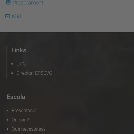
Properament
s
iCal
d
e
v
e
Links
n
i
UPC
m
Directori EPSEVG
e
n
t
Escola
s
Presentació
/
On som?
s
e
Què necessites?