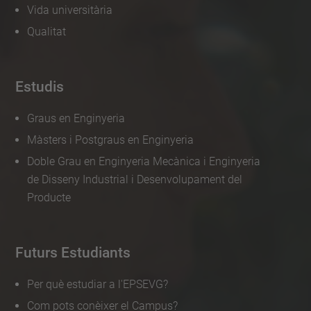
s
Vida universitària
s
Qualitat
i
o
Estudis
-
i
Graus en Enginyeria
n
Màsters i Postgraus en Enginyeria
f
Doble Grau en Enginyeria Mecànica i Enginyeria
o
de Disseny Industrial i Desenvolupament del
r
Producte
m
a
t
Futurs Estudiants
i
Per què estudiar a l'EPSEVG?
v
Com pots conèixer el Campus?
a