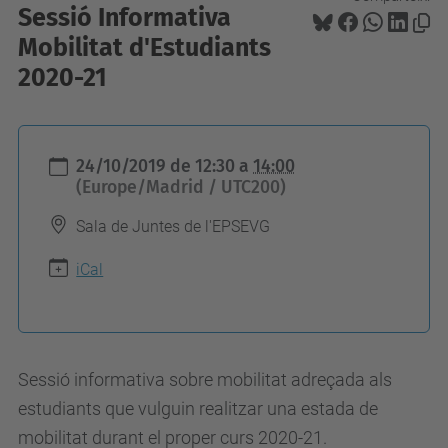
Sessió Informativa
Mobilitat d'Estudiants
2020-21
h
24/10/2019
de
12:30
a
14:00
t
(Europe/Madrid / UTC200)
t
p
Sala de Juntes de l'EPSEVG
s
iCal
:
/
/
e
Sessió informativa sobre mobilitat adreçada als
p
estudiants que vulguin realitzar una estada de
s
mobilitat durant el proper curs 2020-21.