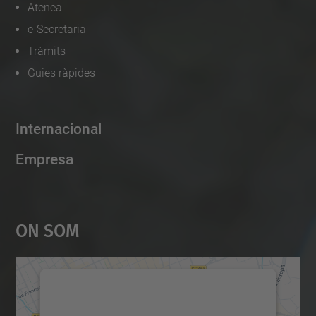
Atenea
u
e-Secretaria
d
i
Tràmits
a
Guies ràpides
n
t
Internacional
s
-
Empresa
2
0
2
On Som
0
-
2
Necessitem el vostre
1
consentiment per carregar el