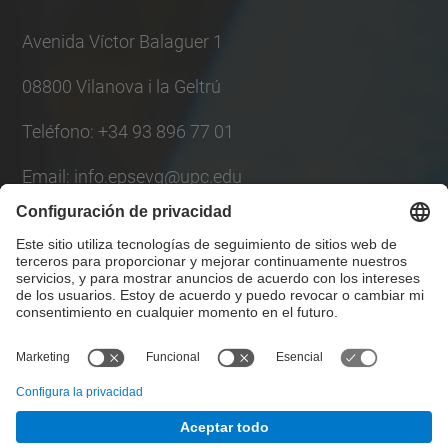
Management Platform
Avenida Víctor Balaguer 1
08800 Vilanova i la Geltrú
Teléfono: +34 93 896 77 01
Email: info.epsevg@upc.edu
Lista Redes Sociales
© UPC
Escuela Politécnica Superior de Ingeniería de
Vilanova i la Geltrú. EPSEVG