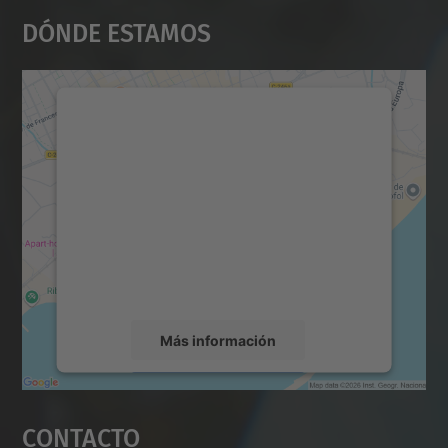
Dónde Estamos
Necesitamos su consentimiento
para cargar el servicio Google
Maps.
Utilizamos un servicio de terceros para
incrustar contenido de mapas que puede
recopilar datos sobre su actividad. Le
rogamos que revise los detalles y acepte el
servicio para ver este mapa.
Más información
Aceptar
Contacto
powered by
Usercentrics Consent