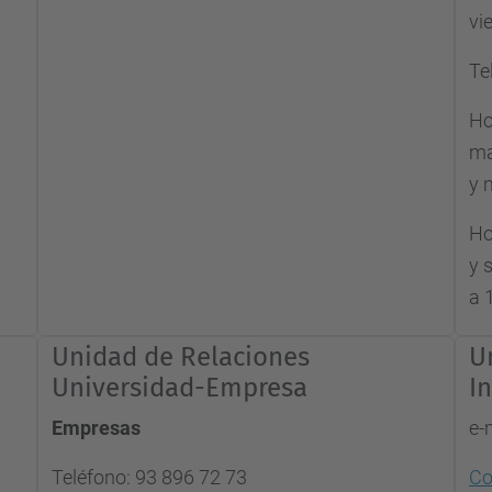
vi
Te
Ho
ma
y 
Ho
y 
a 
Unidad de Relaciones
U
Universidad-Empresa
I
Empresas
e-
Teléfono: 93 896 72 73
Co