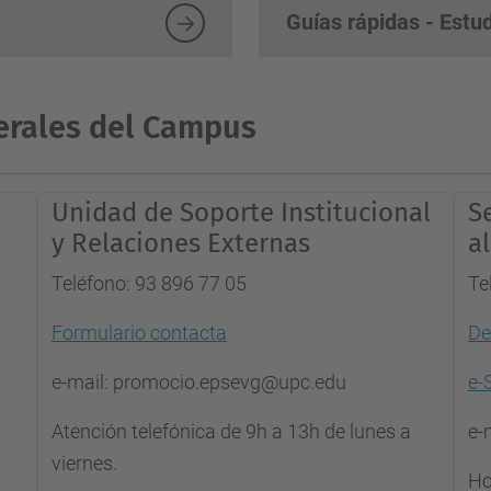
Guías rápidas - Estu
erales del Campus
Unidad de Soporte Institucional
S
y Relaciones Externas
a
Teléfono: 93 896 77 05
Te
Formulario contacta
D
e-mail: promocio.epsevg@upc.edu
e-
Atención telefónica de 9h a 13h de lunes a
e-
viernes.
Ho