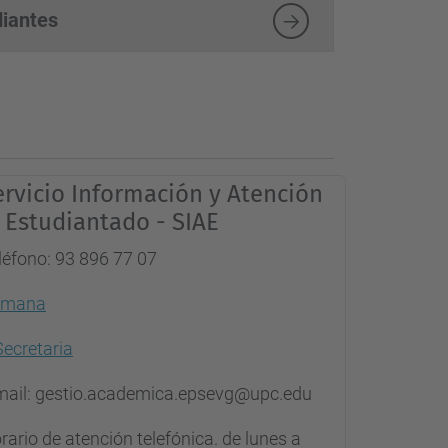
diantes
ervicio Información y Atención
l Estudiantado - SIAE
léfono: 93 896 77 07
emana
Secretaria
mail: gestio.academica.epsevg@upc.edu
rario de atención telefónica. de lunes a