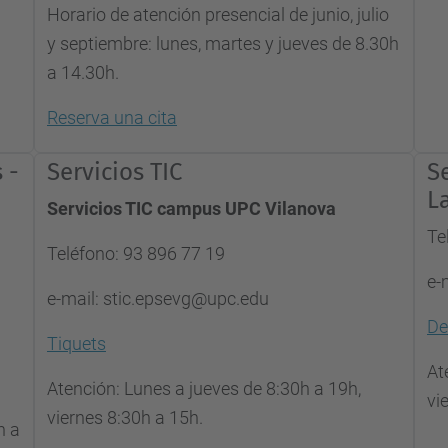
Horario de atención presencial de junio, julio
y septiembre: lunes, martes y jueves de 8.30h
a 14.30h.
Reserva una cita
 -
Servicios TIC
S
L
Servicios TIC campus UPC Vilanova
Te
Teléfono: 93 896 77 19
e-
e-mail: stic.epsevg@upc.edu
D
Tiquets
At
Atención: Lunes a jueves de 8:30h a 19h,
vi
viernes 8:30h a 15h.
h a