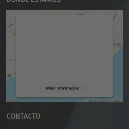
Necesitamos su consentimiento
para cargar el servicio Google
Maps.
Utilizamos un servicio de terceros para
incrustar contenido de mapas que puede
recopilar datos sobre su actividad. Le
rogamos que revise los detalles y acepte el
servicio para ver este mapa.
Más información
Aceptar
Contacto
powered by
Usercentrics Consent
Management Platform