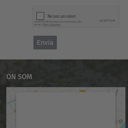
Envia
On Som
Necessitem el vostre consentiment
per carregar el servei Google Maps!
Utilitzem un servei de tercers per incrustar
contingut del mapa que pugui recollir dades