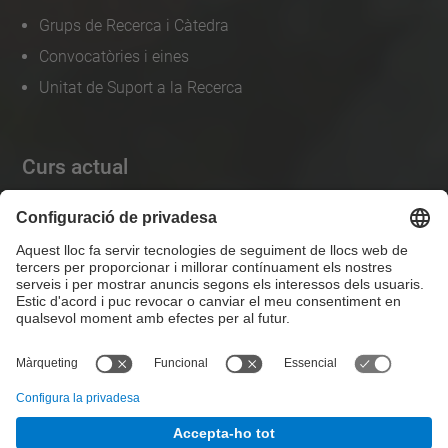
Grups de Recerca i Càtedra
Convocatòries i eines
Unitat de Suport a la Recerca
Curs actual
Calendaris
Horaris Docència
Horaris Consulta PDI
Atenea
e-Secretaria
Tràmits
Guies ràpides