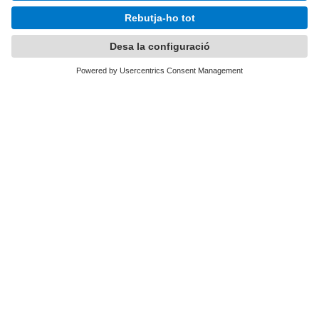
Internacional
Empresa
On Som
Necessitem el vostre
consentiment per carregar el
servei Google Maps!
Utilitzem un servei de tercers per incrustar
contingut del mapa que pugui recollir dades
sobre la vostra activitat. Reviseu-ne els
detalls i accepteu el servei per veure el
mapa.