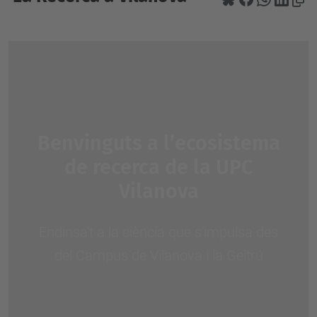
Benvinguts a l’ecosistema
de recerca de la UPC
Vilanova
Endinsa't a la ciència que s'impulsa des
del Campus de Vilanova i la Geltrú